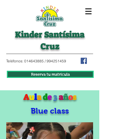
K
i
n
d
e
r
Santísima
Cruz
Teléfonos:
014643885
/
994251459
Reserva tu matrícula
A
u
l
a
d
e
3
a
ñ
o
s
Blue class